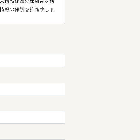
人情報保護の仕組みを構
情報の保護を推進致しま
・紛失・破損・改ざん・
徹底等の必要な措置を講
する回答として、電子メ
場合を除き、個人情報を