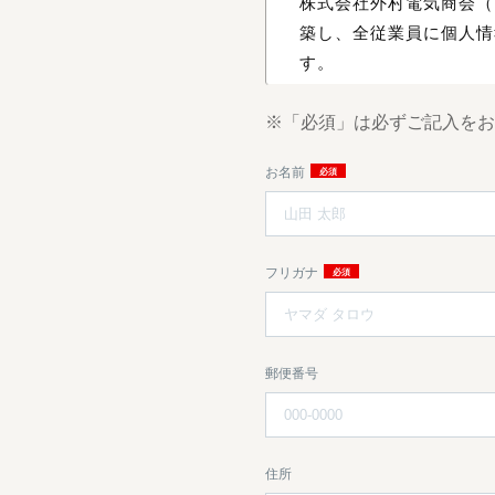
株式会社外村電気商会（
築し、全従業員に個人情
す。
※「必須」は必ずご記入をお
個人情報の管理
お名前
当社は、お客さまの個人
漏洩などを防止するため
じ、安全対策を実施し個
フリガナ
個人情報の利用目
お客さまからお預かりし
ールや資料のご送付に利
郵便番号
個人情報の第三者
当社は、お客さまよりお
第三者に開示いたしませ
住所