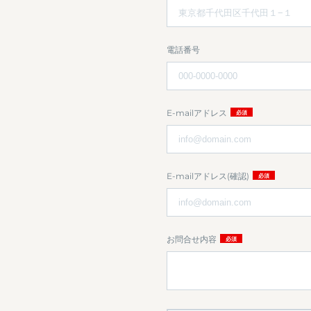
＜お客さまの同意
お客さまが希望されるサ
電話番号
＜法令に基づき開
個人情報の安全対
E-mailアドレス
当社は、個人情報の正確
E-mailアドレス(確認)
ご本人の照会
お客さまがご本人の個人
対応させていただきます
お問合せ内容
法令、規範の遵守
当社は、保有する個人情
を適宜見直し、その改善