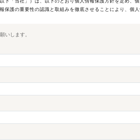
以下「当社」）は、以下のとおり個人情報保護方針を定め、個
報保護の重要性の認識と取組みを徹底させることにより、個人
願いします。
情報を正確かつ最新の状態に保ち、個人情報への不正アクセス
、セキュリティシステムの維持・管理体制の整備・社員教育の
人情報の厳重な管理を行ないます。
的
た個人情報は、当社からのご連絡や業務のご案内やご質問に対
用いたします。
への開示・提供の禁止
預かりした個人情報を適切に管理し、次のいずれかに該当する
ん。