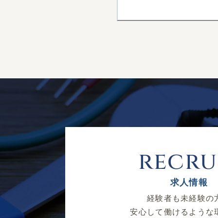
お問い合わせ
当社の個人情報の取扱に
運営：株式会社外村電気
住所：埼玉県川口市安行吉
電話番号：048-430-76
recru
求人情報
経験者も未経験の
安心して働けるような