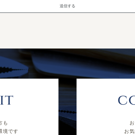
関するお問い合せは下記までご連絡ください。
商会
岡1407-2
21
it
c
方も
お
環境です
お気